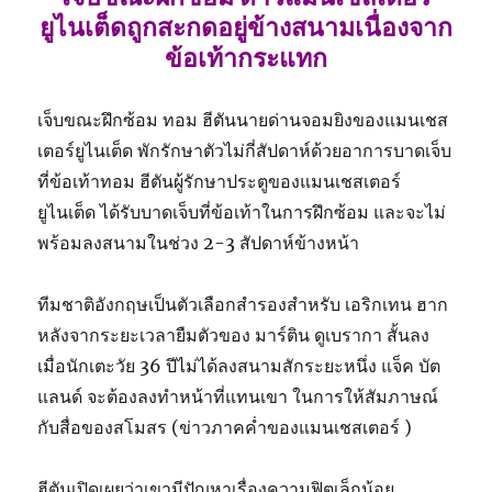
ยูไนเต็ดถูกสะกดอยู่ข้างสนามเนื่องจาก
ข้อเท้ากระแทก
เจ็บขณะฝึกซ้อม ทอม ฮีตันนายด่านจอมยิงของแมนเชส
เตอร์ยูไนเต็ด พักรักษาตัวไม่กี่สัปดาห์ด้วยอาการบาดเจ็บ
ที่ข้อเท้าทอม ฮีตันผู้รักษาประตูของแมนเชสเตอร์
ยูไนเต็ด ได้รับบาดเจ็บที่ข้อเท้าในการฝึกซ้อม และจะไม่
พร้อมลงสนามในช่วง 2-3 สัปดาห์ข้างหน้า
ทีมชาติอังกฤษเป็นตัวเลือกสำรองสำหรับ เอริกเทน ฮาก
หลังจากระยะเวลายืมตัวของ มาร์ติน ดูเบรากา สั้นลง
เมื่อนักเตะวัย 36 ปีไม่ได้ลงสนามสักระยะหนึ่ง แจ็ค บัต
แลนด์ จะต้องลงทำหน้าที่แทนเขา ในการให้สัมภาษณ์
กับสื่อของสโมสร (ข่าวภาคค่ำของแมนเชสเตอร์ )
ฮีตันเปิดเผยว่าเขามีปัญหาเรื่องความฟิตเล็กน้อย