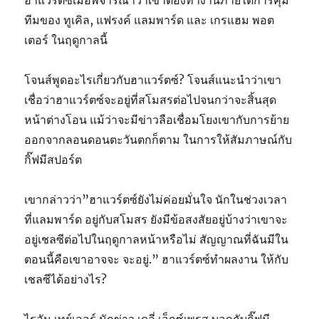
ฮาแวร์ตซ์เมื่อพิจารณาว่าเขาต้องทำงานภายใต้การคุม
ทีมของ ทูเคิล, แฟรงค์ แลมพาร์ด และ เกรแฮม พอต
เตอร์ ในฤดูกาลนี้
โจนส์พูดอะไรเกี่ยวกับฮาแวร์ตซ์? โจนส์แนะนำว่าเขา
เชื่อว่าฮาแวร์ตซ์จะอยู่ที่สโมสรต่อไปจนกว่าจะสิ้นสุด
หน้าต่างโอน แม้ว่าจะมีข่าวลือเชื่อมโยงเขากับการย้าย
ออกจากลอนดอนตะวันตกก็ตาม ในการให้สัมภาษณ์กับ
กิ๊ฟมีสปอร์ต
เขากล่าวว่า”ฮาแวร์ตซ์ยังไม่ค่อยมั่นใจ นักในช่วงเวลา
ที่แลมพาร์ด อยู่กับสโมสร ยังมีข้อสงสัยอยู่บ้างว่าเขาจะ
อยู่เชลซีต่อไปในฤดูกาลหน้าหรือไม่ สัญญาณที่ฉันมีใน
ตอนนี้คือเขาอาจจะ จะอยู่.” ฮาแวร์ตซ์ทำผลงาน ให้กับ
เชลซีได้อย่างไร?