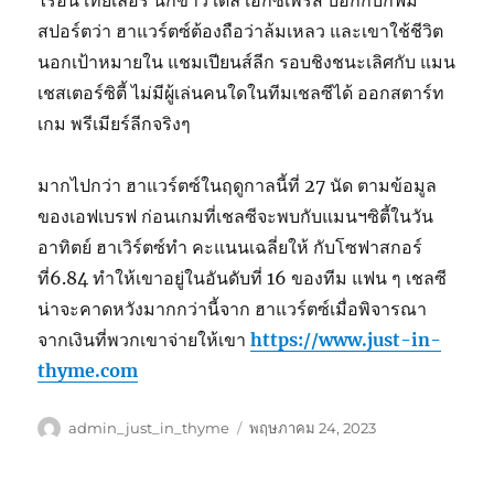
ไรอัน เทย์เลอร์ นักข่าว เดลี่ เอ็กซ์เพรส บอกกับกิ๊ฟมี
สปอร์ตว่า ฮาแวร์ตซ์ต้องถือว่าล้มเหลว และเขาใช้ชีวิต
นอกเป้าหมายใน แชมเปียนส์ลีก รอบชิงชนะเลิศกับ แมน
เชสเตอร์ซิตี้ ไม่มีผู้เล่นคนใดในทีมเชลซีได้ ออกสตาร์ท
เกม พรีเมียร์ลีกจริงๆ
มากไปกว่า ฮาแวร์ตซ์ในฤดูกาลนี้ที่ 27 นัด ตามข้อมูล
ของเอฟเบรฟ ก่อนเกมที่เชลซีจะพบกับแมนฯซิตี้ในวัน
อาทิตย์ ฮาเวิร์ตซ์ทำ คะแนนเฉลี่ยให้ กับโซฟาสกอร์
ที่6.84 ทำให้เขาอยู่ในอันดับที่ 16 ของทีม แฟน ๆ เชลซี
น่าจะคาดหวังมากกว่านี้จาก ฮาแวร์ตซ์เมื่อพิจารณา
จากเงินที่พวกเขาจ่ายให้เขา
https://www.just-in-
thyme.com
ผู้
เขียน
admin_just_in_thyme
พฤษภาคม 24, 2023
เขียน
เมื่อ