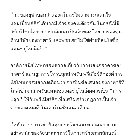
“กฎของยูฟ่าบอกว่าสองสโมสรไม่สามารถเล่นใน
แชมเปี้ยนส์ลีกได้หากมีเจ้าของคนเดียวกัน ในกรณีนี้มี
วิธีแก้ไขเนื่องจาก เปแอ็สเฌ เป็นเจ้าของโดย การลงทุน
ด้านกีฬาของกาตาร์ และพวกเขาไม่ใช่ฝ่ายที่สนใจซื้อ
แมนฯ ยูไนเต็ด” ”
องค์การนิรโทษกรรมสากลเกี่ยวกับการเสนอราคาของ
กาตาร์ แมนยู: การโทรปลุกสำหรับ พรีเมียร์ลีกองค์การ
นิรโทษกรรมสากลเตือนว่า การยื่นข้อเสนอของกาตาร์ที่
ใกล้เข้ามาสำหรับแมนเชสเตอร์ ยูไนเต็ดควรเป็น “การ
ปลุก” ให้กับพรีเมียร์ลีกเพื่อเสริมสร้างกฎการเป็นเจ้า
ของแอมเนสตี้ อินเตอร์เนชั่นแนลเตือน
“หลังจากการแข่งขันฟุตบอลโลกและความพยายาม
อย่างหนักของรัฐบาลกาตาร์ในการสร้างภาพลักษณ์