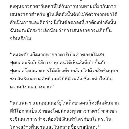
ลงทุนชาวกาตาร์เหล่านี้ได้รับการทาบทามเกี่ยวกับการ
เสนอราคาสำหรับ ยูไนเต็ดดังนั้นฉันไม่คิดว่าพวกเขาได้
ดำเนินการและคิดว่า: นี่เป็นข้อตกลงที่เราต้องทำดังนั้น
ฉันจะระมัดระวังเล็กน้อยว่าการเสนอราคาจะเกิดขึ้น
จริงหรือไม่
“คงจะขัดแย้งมากหากกาตาร์เป็นเจ้าของสโมสร
ฟุตบอลพรีเมียร์ลีก เราทุกคนได้เห็นสิ่งที่เกิดขึ้นกับ
ฟุตบอลโลกและการโต้เถียงที่รายล้อมไปด้วยสิทธิมนุษย
ชน สิทธิคนงาน สิทธิ เอลจีบีทีคิวพลัส ซึ่งจะทำให้เกิด
ความกังวลอย่างมาก”
“แต่แฟน ๆ แมนเชสเตอร์ยูไนเต็ดบางคนก็คงตื่นเต้นมาก
ที่มีโอกาสเป็นเจ้าของโดยนักลงทุนชาวกาตาร์ พวกเขา
จะจินตนาการว่าจะต้องใช้เงินเท่าไหร่กับสโมสร, ใน
โครงสร้างพื้นฐานและในตลาดซื้อขายนักเตะ”