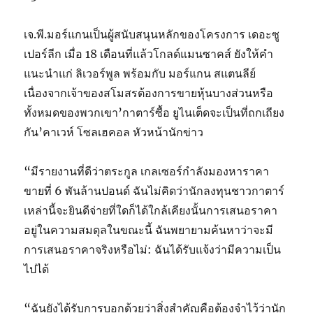
เจ.พี.มอร์แกนเป็นผู้สนับสนุนหลักของโครงการ เดอะซู
เปอร์ลีก เมื่อ 18 เดือนที่แล้วโกลด์แมนซาคส์ ยังให้คำ
แนะนำแก่ ลิเวอร์พูล พร้อมกับ มอร์แกน สแตนลีย์
เนื่องจากเจ้าของสโมสรต้องการขายหุ้นบางส่วนหรือ
ทั้งหมดของพวกเขา’กาตาร์ซื้อ ยูไนเต็ดจะเป็นที่ถกเถียง
กัน’คาเวห์ โซลเฮคอล หัวหน้านักข่าว
“มีรายงานที่ดีว่าตระกูล เกลเซอร์กำลังมองหาราคา
ขายที่ 6 พันล้านปอนด์ ฉันไม่คิดว่านักลงทุนชาวกาตาร์
เหล่านี้จะยินดีจ่ายที่ใดก็ได้ใกล้เคียงนั้นการเสนอราคา
อยู่ในความสมดุลในขณะนี้ ฉันพยายามค้นหาว่าจะมี
การเสนอราคาจริงหรือไม่: ฉันได้รับแจ้งว่ามีความเป็น
ไปได้
“ฉันยังได้รับการบอกด้วยว่าสิ่งสำคัญคือต้องจำไว้ว่านัก