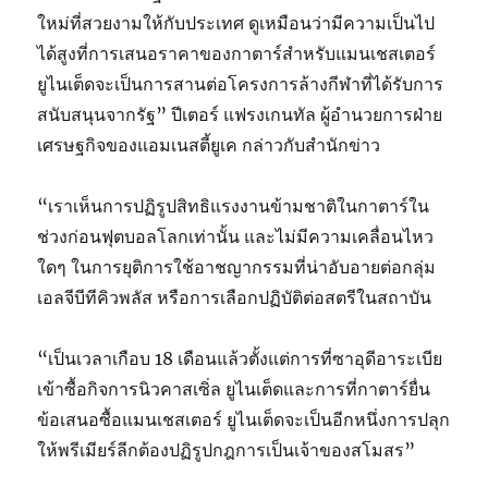
ใหม่ที่สวยงามให้กับประเทศ ดูเหมือนว่ามีความเป็นไป
ได้สูงที่การเสนอราคาของกาตาร์สำหรับแมนเชสเตอร์
ยูไนเต็ดจะเป็นการสานต่อโครงการล้างกีฬาที่ได้รับการ
สนับสนุนจากรัฐ” ปีเตอร์ แฟรงเกนทัล ผู้อำนวยการฝ่าย
เศรษฐกิจของแอมเนสตี้ยูเค กล่าวกับสำนักข่าว
“เราเห็นการปฏิรูปสิทธิแรงงานข้ามชาติในกาตาร์ใน
ช่วงก่อนฟุตบอลโลกเท่านั้น และไม่มีความเคลื่อนไหว
ใดๆ ในการยุติการใช้อาชญากรรมที่น่าอับอายต่อกลุ่ม
เอลจีบีทีคิวพลัส หรือการเลือกปฏิบัติต่อสตรีในสถาบัน
“เป็นเวลาเกือบ 18 เดือนแล้วตั้งแต่การที่ซาอุดีอาระเบีย
เข้าซื้อกิจการนิวคาสเซิ่ล ยูไนเต็ดและการที่กาตาร์ยื่น
ข้อเสนอซื้อแมนเชสเตอร์ ยูไนเต็ดจะเป็นอีกหนึ่งการปลุก
ให้พรีเมียร์ลีกต้องปฏิรูปกฎการเป็นเจ้าของสโมสร”