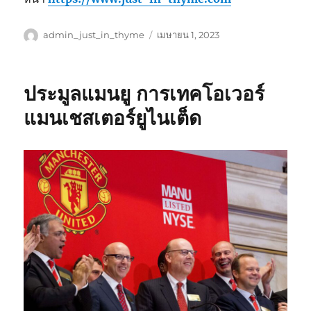
ผู้
เขียน
admin_just_in_thyme
เมษายน 1, 2023
เขียน
เมื่อ
ประมูลแมนยู การเทคโอเวอร์
แมนเชสเตอร์ยูไนเต็ด