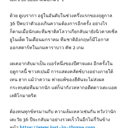
ด้วย ดูเบรากา อยู่ในอันดับในช่วงครึ่งแรกของฤดูกาล
36 ปีพบว่าตัวเองเกินความต้องการอีกครั้ง อย่างไร
ก็ตามเมื่อนักเตะทีมชาติสโลวาเกียกลับมายังนิวคาสเซิ่ล
ยูไนเต็ด ในเดือนมกราคม ทีมชาติอังกฤษก็มีโอกาส
ออกสตาร์ทในเกมคาราบาว คัพ 2 เกม
เดเคอากลับมาเป็น เบอร์หนึ่งของปีศาจแดง อีกครั้งใน
ฤดูกาลนี้ ชาวสเปนมี การแสดงคลัตช์บางอย่างภายใต้
เทน ฮาก แม้ว่าความ พ่ายแพ้ของฮีตันจะไม่ส่งผล
กระทบต่อทีมมากนัก แต่ก็น่ากังวลหากอดีตดาวเตะแอต
เลติโกมาดริด
ต้องทนทุกข์ทรมานกับ ความล้มเหลวเช่นกัน หวังว่านัก
เตะวัย 36 ปีจะกลับมาอย่างรวดเร็วในอีกไม่กี่วันข้าง
หน้า
https://www.just-in-thyme.com