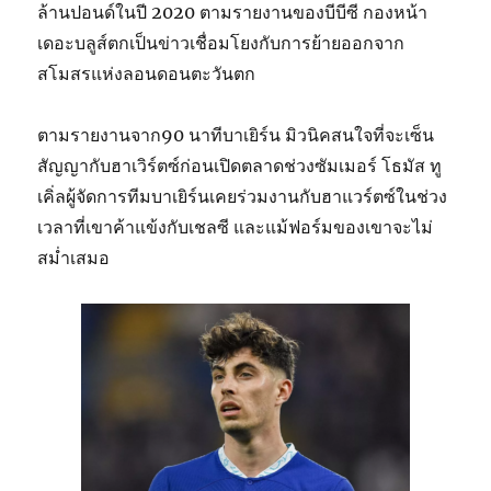
ล้านปอนด์ในปี 2020 ตามรายงานของบีบีซี กองหน้า
เดอะบลูส์ตกเป็นข่าวเชื่อมโยงกับการย้ายออกจาก
สโมสรแห่งลอนดอนตะวันตก
ตามรายงานจาก90 นาทีบาเยิร์น มิวนิคสนใจที่จะเซ็น
สัญญากับฮาเวิร์ตซ์ก่อนเปิดตลาดช่วงซัมเมอร์ โธมัส ทู
เคิ่ลผู้จัดการทีมบาเยิร์นเคยร่วมงานกับฮาแวร์ตซ์ในช่วง
เวลาที่เขาค้าแข้งกับเชลซี และแม้ฟอร์มของเขาจะไม่
สม่ำเสมอ