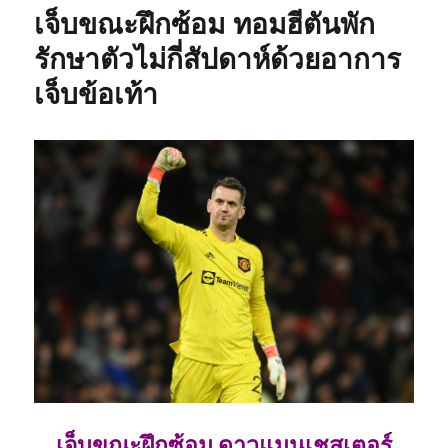
เจ็บขณะฝึกซ้อม ทอมฮีตันพัก
รักษาตัวไม่กี่สัปดาห์ด้วยอาการ
เจ็บข้อเท้า
เจ็บขณะฝึกซ้อม ดาวแมนเชสเตอร์