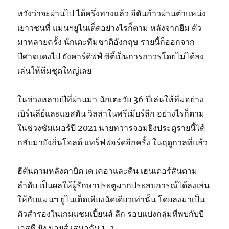
หวังว่าจะผ่านไป ได้ครึ่งทางแล้ว ฮีตันก้าวผ่านตำแหน่ง
เยาวชนที่ แมนฯยูไนเต็ดอย่างไรก็ตาม หลังจากยืม ตัว
มาหลายครั้ง นักเตะทีมชาติอังกฤษ รายนี้ก็ออกจาก
ปีศาจแดงไป ยังคาร์ดิฟฟ์ ซิตี้เป็นการถาวรโดยไม่ได้ลง
เล่นให้ทีมชุดใหญ่เลย
ในช่วงหลายปีที่ผ่านมา นักเตะวัย 36 ปีเล่นให้ทีมอย่าง
เบิร์นลีย์และแอสตัน วิลล่าในพรีเมียร์ลีก อย่างไรก็ตาม
ในช่วงซัมเมอร์ปี 2021 นายทวารจอมยิงประตูรายนี้ได้
กลับมายังถิ่นโอลด์ แทร็ฟฟอร์ดอีกครั้ง ในฤดูกาลที่แล้ว
ฮีตันตามหลังดาบิด เด เคอาและดีน เฮนเดอร์สันตาม
ลำดับ เป็นผลให้ผู้รักษาประตูมากประสบการณ์ได้ลงเล่น
ให้กับแมนฯ ยูไนเต็ดเพียงนัดเดียวเท่านั้น โดยลงมาเป็น
ตัวสำรองในเกมแชมเปี้ยนส์ ลีก รอบแบ่งกลุ่มที่พบกับบี
เอสซี ยัง บอยส์ เสมอกัน 1-1