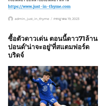
https://www.just-in-thyme.com
ผู้
เขียน
admin_just_in_thyme
กรกฎาคม 19, 2023
เขียน
เมื่อ
ซื้อตัวดาวเด่น ตอนนี้ดาว71ล้าน
ปอนด์’น่าจะอยู่’ที่สแตมฟอร์ด
บริดจ์