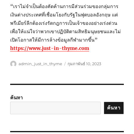
“เราไม่จำเป็นต้องคัดค้านการมีส่วนร่วมของกลุ่มการ
เงินต่างประเทศที่เชื่อมโยงกับรัฐในฟุตบอลอังกฤษ แต่
พรีเมียร์ลีกต้องเร่งรัดกฎการเป็นเจ้าของอย่างเร่งด่วน
เพื่อให้แน่ใจว่าพวกเขาปฏิบัติตามสิทธิมนุษยชนและไม่
เปิดโอกาสให้มีการล้างข้อมูลกีฬามากขึ้น”
https://www.just-in-thyme.com
ผู้
เขียน
admin_just_in_thyme
กุมภาพันธ์ 10, 2023
เขียน
เมื่อ
ค้นหา
ค้นหา