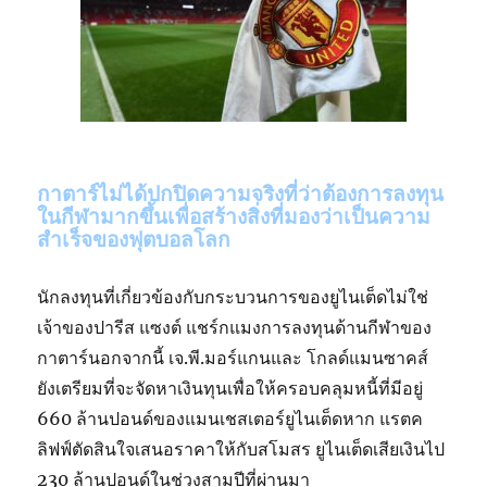
กาตาร์ไม่ได้ปกปิดความจริงที่ว่าต้องการลงทุน
ในกีฬามากขึ้นเพื่อสร้างสิ่งที่มองว่าเป็นความ
สำเร็จของฟุตบอลโลก
นักลงทุนที่เกี่ยวข้องกับกระบวนการของยูไนเต็ดไม่ใช่
เจ้าของปารีส แซงต์ แชร์กแมงการลงทุนด้านกีฬาของ
กาตาร์นอกจากนี้ เจ.พี.มอร์แกนและ โกลด์แมนซาคส์
ยังเตรียมที่จะจัดหาเงินทุนเพื่อให้ครอบคลุมหนี้ที่มีอยู่
660 ล้านปอนด์ของแมนเชสเตอร์ยูไนเต็ดหาก แรตค
ลิฟฟ์ตัดสินใจเสนอราคาให้กับสโมสร ยูไนเต็ดเสียเงินไป
230 ล้านปอนด์ในช่วงสามปีที่ผ่านมา